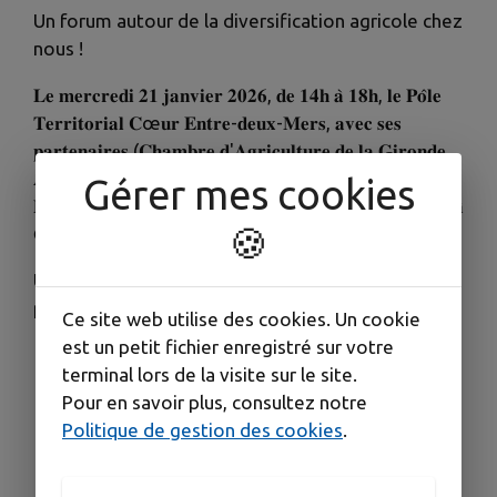
Un forum autour de la diversification agricole chez
nous !
𝐋𝐞 𝐦𝐞𝐫𝐜𝐫𝐞𝐝𝐢 𝟐𝟏 𝐣𝐚𝐧𝐯𝐢𝐞𝐫 𝟐𝟎𝟐𝟔, 𝐝𝐞 𝟏𝟒𝐡 𝐚̀ 𝟏𝟖𝐡, 𝐥𝐞 𝐏𝐨̂𝐥𝐞
𝐓𝐞𝐫𝐫𝐢𝐭𝐨𝐫𝐢𝐚𝐥 𝐂œ𝐮𝐫 𝐄𝐧𝐭𝐫𝐞-𝐝𝐞𝐮𝐱-𝐌𝐞𝐫𝐬, 𝐚𝐯𝐞𝐜 𝐬𝐞𝐬
𝐩𝐚𝐫𝐭𝐞𝐧𝐚𝐢𝐫𝐞𝐬 (𝐂𝐡𝐚𝐦𝐛𝐫𝐞 𝐝'𝐀𝐠𝐫𝐢𝐜𝐮𝐥𝐭𝐮𝐫𝐞 𝐝𝐞 𝐥𝐚 𝐆𝐢𝐫𝐨𝐧𝐝𝐞,
𝐀𝐠𝐫𝐨𝐛𝐢𝐨𝐆𝐢𝐫𝐨𝐧𝐝𝐞…), 𝐯𝐨𝐮𝐬 𝐢𝐧𝐯𝐢𝐭𝐞 𝐚̀ 𝐬𝐨𝐧 𝐅𝐨𝐫𝐮𝐦 𝐬𝐮𝐫 𝐥𝐚
Gérer mes cookies
𝐃𝐢𝐯𝐞𝐫𝐬𝐢𝐟𝐢𝐜𝐚𝐭𝐢𝐨𝐧 𝐚𝐠𝐫𝐢𝐜𝐨𝐥𝐞, 𝐚𝐮 𝐋𝐲𝐜𝐞́𝐞 𝐑𝐨𝐛𝐞𝐫𝐭 𝐁𝐚𝐝𝐢𝐧𝐭𝐞𝐫 𝐚̀
🍪
𝐂𝐫𝐞́𝐨𝐧.
Un après-midi concret et utile, pensé pour les
professionnels :
Ce site web utilise des cookies. Un cookie
est un petit fichier enregistré sur votre
Table ronde et retours d’expérience
terminal lors de la visite sur le site.
d’agriculteurs et viticulteurs du territoire
Pour en savoir plus, consultez notre
en diversification
Politique de gestion des cookies
.
Stands de structures ressources pour aller
plus loin (coopératives, financeurs,
conseillers...)