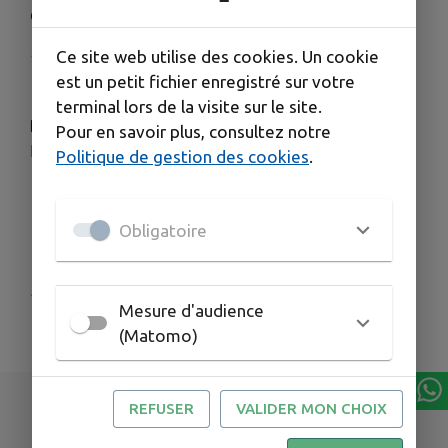
ateliers de cirque
Publié le jeudi 18 juin 2026 - Créonnais
Ce site web utilise des cookies. Un cookie
est un petit fichier enregistré sur votre
terminal lors de la visite sur le site.
Découvrez tous les ateliers cirque de La Soupape
Pour en savoir plus, consultez notre
🤹‍♀️🎪
Politique de gestion des cookies
.
Tous les détails sur l'affiche.
Obligatoire
Publié par Communauté de Communes du
Mesure d'audience
Créonnais
(Matomo)
REFUSER
VALIDER MON CHOIX