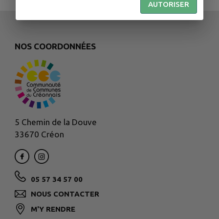
AUTORISER
NOS COORDONNÉES
5 Chemin de la Douve
33670 Créon
05 57 34 57 00
NOUS CONTACTER
M'Y RENDRE