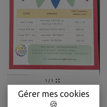
1
/
1
Gérer mes cookies
[La Soupape] -
🍪