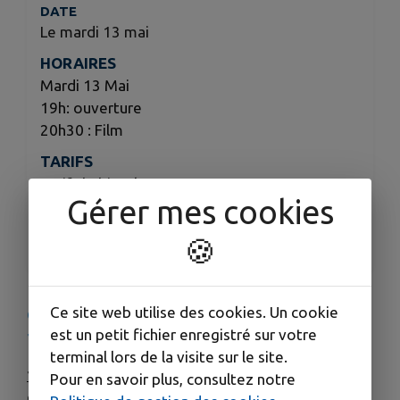
DATE
Le mardi 13 mai
HORAIRES
Mardi 13 Mai
19h: ouverture
20h30 : Film
TARIFS
Tarifs habituels
Gérer mes cookies
ORGANISÉ PAR
Ciné Max Linder
🍪
Ce site web utilise des cookies. Un cookie
OUVERTURE DU FESTIVAL DE CANNES - MARDI
est un petit fichier enregistré sur votre
13 MAI
terminal lors de la visite sur le site.
19h :
retransmission de la cérémonie d'ouverture
Pour en savoir plus, consultez notre
du Festival de cannes en direct ciné-patio :