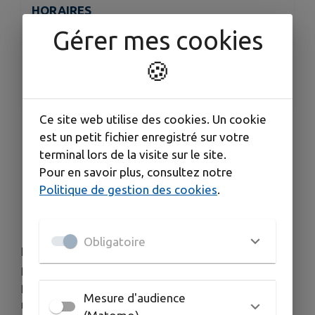
HORAIRES
Du mardi au samedi y compris jours fériés - de
Gérer mes cookies
14h à 18h
🍪
TARIFS
Entrée libre et gratuite
Ce site web utilise des cookies. Un cookie
est un petit fichier enregistré sur votre
[Prochain rendez-vous de la saison culturelle]
terminal lors de la visite sur le site.
Pour en savoir plus, consultez notre
Exposition : Marc Uzan 1000°Celsius
Politique de gestion des cookies
.
📅 Du
24 avril au 14 juin 2026
📍
Maison de la Poterie
– Entrée libre et gratuite
Obligatoire
Né à Sousse en 1955, Marc Uzan explore depuis
plus de 40 ans les formes et les émaux, créant des
pièces uniques où tradition et innovation se
Mesure d'audience
rencontrent.