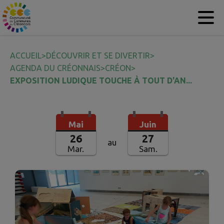
Contenu
Menu
Recherche
Pied de page
ACCUEIL
>
DÉCOUVRIR ET SE DIVERTIR
>
AGENDA DU CRÉONNAIS
>
CRÉON
>
EXPOSITION LUDIQUE TOUCHE À TOUT D'AN...
Mai
Juin
26
27
au
Mar.
Sam.