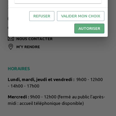
5 Chemin de la Douve
33670 Créon
REFUSER
VALIDER MON CHOIX
AUTORISER
05 57 34 57 00
NOUS CONTACTER
M'Y RENDRE
HORAIRES
Lundi, mardi, jeudi et vendredi :
9h00 - 12h00
- 14h00 - 17h00
Mercredi :
9h00 - 12h00 (fermé au public l'après-
midi : accueil téléphonique disponible)