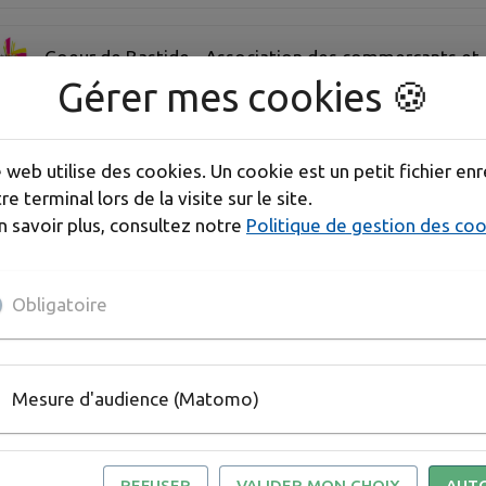
Coeur de Bastide - Association des commerçants et 
Gérer mes cookies 🍪
Créon Vélo Club
e web utilise des cookies. Un cookie est un petit fichier enr
re terminal lors de la visite sur le site.
ENTRE-DEUX-EMPLOIS
n savoir plus, consultez notre
Politique de gestion des co
Entre-deux-Mers Tourisme
Obligatoire
Fédération Léo Lagrange - accueil de loisirs
Mesure d'audience (Matomo)
Flamenco y olé
REFUSER
VALIDER MON CHOIX
AUT