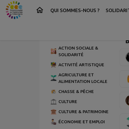
Contenu
Menu
Recherche
Pied de page
QUI SOMMES-NOUS ?
SOLIDARI
Coll
Page
AUTRES
ACTION SOCIALE &
SOLIDARITÉ
ACTIVITÉ ARTISTIQUE
AGRICULTURE ET
ALIMENTATION LOCALE
CHASSE & PÊCHE
CULTURE
CULTURE & PATRIMOINE
ÉCONOMIE ET EMPLOI