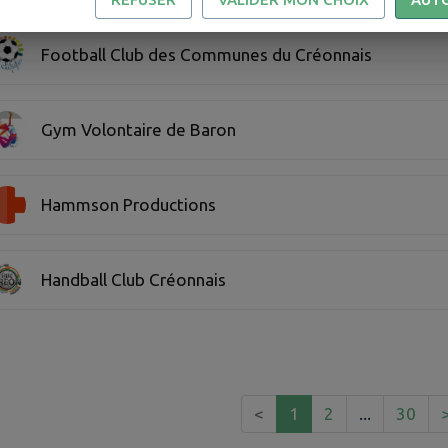
Football Club des Communes du Créonnais
Gym Volontaire de Baron
Hammson Productions
Handball Club Créonnais
<
1
2
...
30