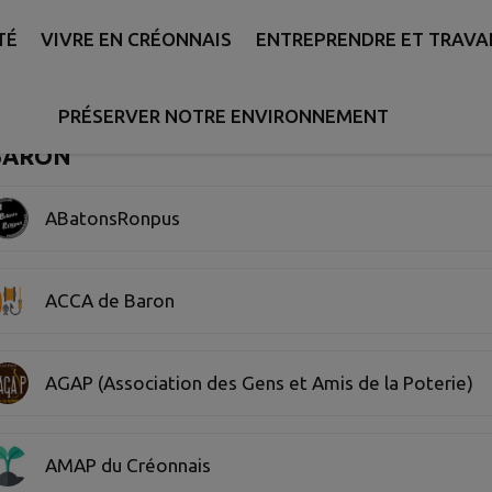
TÉ
VIVRE EN CRÉONNAIS
ENTREPRENDRE ET TRAVA
ectivité
Recherch
PRÉSERVER NOTRE ENVIRONNEMENT
 1. 20 associations sur 585 affichés sur cette page.
BARON
ABatonsRonpus
ACCA de Baron
AGAP (Association des Gens et Amis de la Poterie)
AMAP du Créonnais