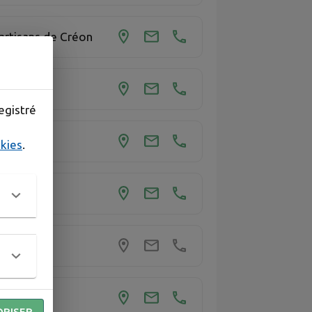
artisans de Créon
egistré
okies
.
ORISER