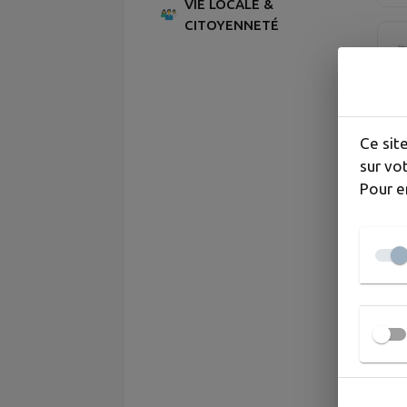
VIE LOCALE &
CITOYENNETÉ
Ce sit
sur vot
Pour e