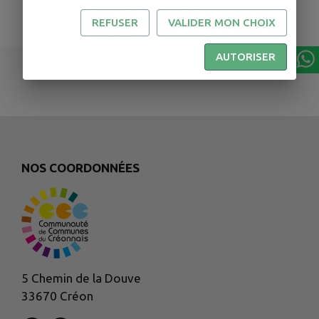
REFUSER
VALIDER MON CHOIX
AUTORISER
NOS COORDONNÉES
5 Chemin de la Douve
33670 Créon