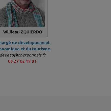
William IZQUIERDO
hargé de développement
onomique et du tourisme.
deveco@cc-creonnais.fr
06 27 02 19 81