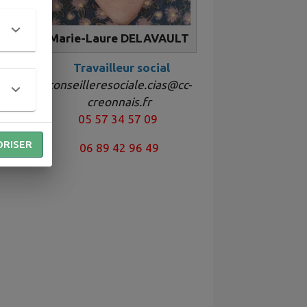
Marie-Laure DELAVAULT
Travailleur social
conseilleresociale.cias@cc-
fr
creonnais.fr
05 57 34 57 09
ORISER
06 89 42 96 49