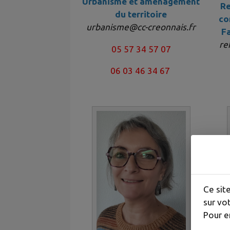
Urbanisme et aménagement
Re
du territoire
co
urbanisme@cc-creonnais.fr
Fa
re
05 57 34 57 07
06 03 46 34 67
Ce sit
sur vot
Pour e