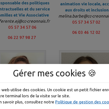
sponsable des politiques
animation vie locale, ac
ntractuelles et du service
aux droits et inclusion
milles et Vie Associative
melina.barbe@cc-creonnai
ferente.ej@cc-creonnais.fr
05 57 34 57 02
05 57 34 57 06
06 03 46 12 02
06 22 97 98 27
Gérer mes cookies 🍪
e web utilise des cookies. Un cookie est un petit fichier enr
re terminal lors de la visite sur le site.
n savoir plus, consultez notre
Politique de gestion des co