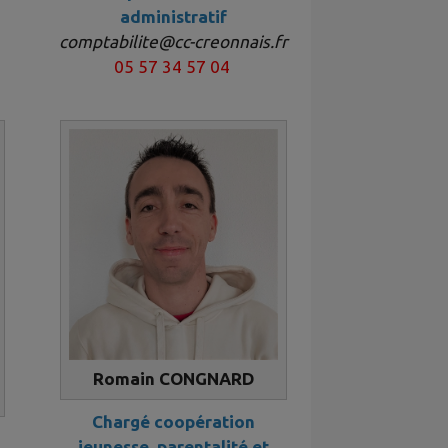
administratif
comptabilite@cc-creonnais.fr
05 57 34 57 04
Romain CONGNARD
Chargé coopération
jeunesse, parentalité et