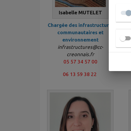
Isabelle MUTELET
Chargée des infrastructures
communautaires et
environnement
infrastructures@cc-
creonnais.fr
05 57 34 57 00
06 13 59 38 22