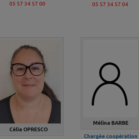
05 57 34 57 00
05 57 34 57 04
Mélina BARBE
Célia OPRESCO
Chargée coopération