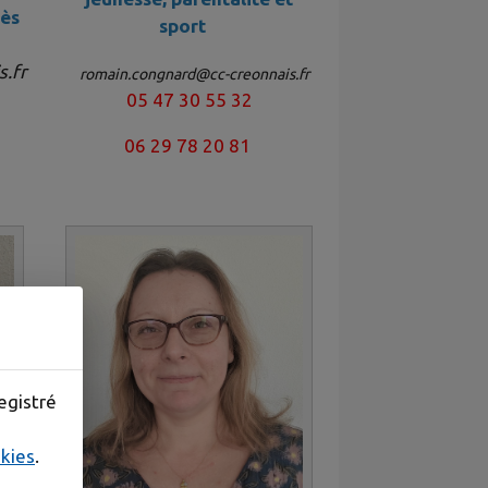
cès
sport
s.fr
romain.congnard@cc-creonnais.fr
05 47 30 55 32
06 29 78 20 81
egistré
okies
.