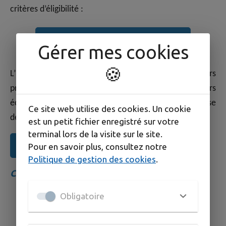
critères d’éligibilité :
DÉCOUVREZ VOTRE ÉLIGIBILITÉ
Gérer mes cookies
🍪
L’Espace Info Entreprendre du Cœur Entre-deux-Mers
propose de conseiller et de suivre les acteurs
économiques privés :
en création/reprise
ou en phase
Ce site web utilise des cookies. Un cookie
de développement.
est un petit fichier enregistré sur votre
terminal lors de la visite sur le site.
ESPACE INFO ENTREPRENDRE
Pour en savoir plus, consultez notre
Politique de gestion des cookies
.
CONTACT
Obligatoire
Isabelle DELBURG //
accompagnement création,
reprise, développement