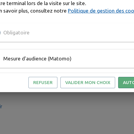
re terminal lors de la visite sur le site.
n savoir plus, consultez notre
Politique de gestion des co
Obligatoire
30, expositions et projection de documentaires de 14h30
rs pour les enfants de 7 à 12 ans de 14h à 17h.
Mesure d'audience (Matomo)
REFUSER
VALIDER MON CHOIX
AUT
r