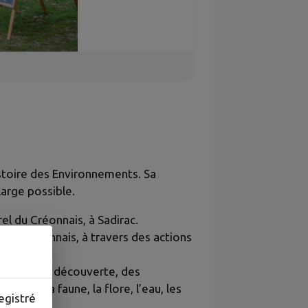
istoire des Environnements. Sa
large possible.
el du Créonnais, à Sadirac.
ns le Créonnais, à travers des actions
ateliers de découverte, des
nt : la faune, la flore, l’eau, les
egistré