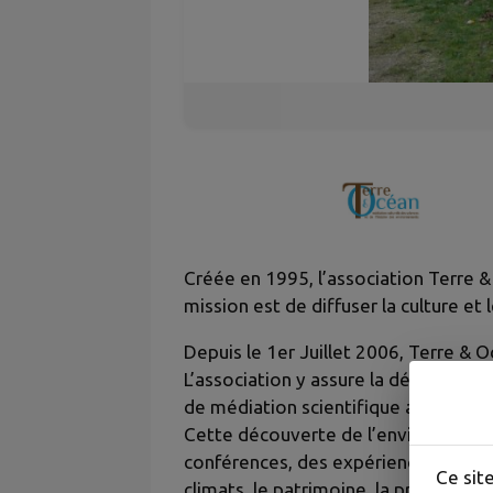
Créée en 1995, l’association Terre &
mission est de diffuser la culture et
Depuis le 1er Juillet 2006, Terre & 
L’association y assure la découverte 
de médiation scientifique auprès du 
Cette découverte de l’environnement 
conférences, des expériences, des ex
Ce sit
climats, le patrimoine, la préhistoire