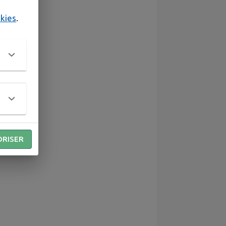
okies
.
 à 18h.
ORISER