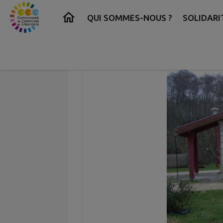
Contenu
Menu
Recherche
Pied de page
QUI SOMMES-NOUS ?
SOLIDARI