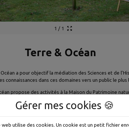
1
/
1
Terre & Océan
 Océan a pour objectif la médiation des Sciences et de l’H
 les connaissances dans ces domaines vers un public le plus 
Océan propose des activités à la Maison du Patrimoine natur
et la sensibilisation autour de la vallée de la Pimpine et da
Gérer mes cookies 🍪
public.
local ou plus global se fait au travers : des balades, des 
positions, des projections, des cours…Les thèmes abordés so
e web utilise des cookies. Un cookie est un petit fichier enr
, la géologie.