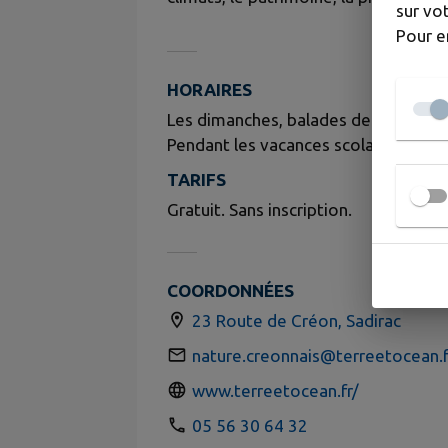
sur vot
Pour e
HORAIRES
Les dimanches, balades de 15h à 17h
Pendant les vacances scolaires atelie
TARIFS
Gratuit. Sans inscription.
COORDONNÉES
23 Route de Créon, Sadirac
nature.creonnais@terreetocean.f
www.terreetocean.fr/
05 56 30 64 32